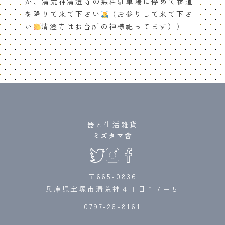
か、清荒神清澄寺の無料駐車場に停めて参道
を降りて来て下さい
（お参りして来て下さ
い
清澄寺はお台所の神様祀ってます））
器と生活雑貨
ミズタマ舎
〒665-0836
兵庫県宝塚市清荒神４丁目１７−５
0797-26-8161