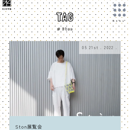
TAG
# Ston
05 21st . 2022 .
Ston展覧会