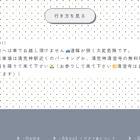
行き方を見る
n!!
舎へは車でお越し頂けません
道幅が狭く大変危険です。
駐車場は清荒神駅近くのパーキングか、清荒神清澄寺の無料
道を降りて来て下さい
（お参りして来て下さい
清澄寺は
てます））
-Home
-
About
-
ミズタマ舎について