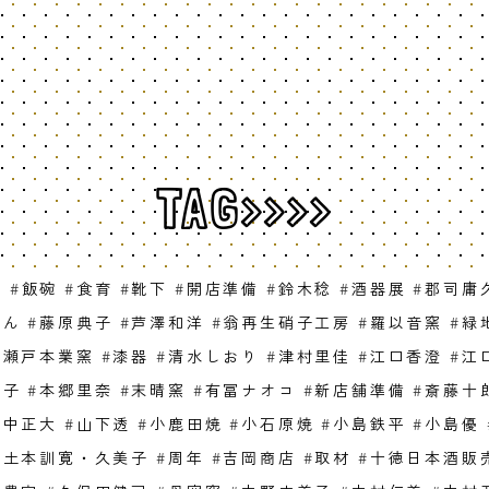
TAG>>>>
耶
#
飯碗
#
食育
#
靴下
#
開店準備
#
鈴木稔
#
酒器展
#
郡司庸
きん
#
藤原典子
#
芦澤和洋
#
翁再生硝子工房
#
羅以音窯
#
緑
#
瀬戸本業窯
#
漆器
#
清水しおり
#
津村里佳
#
江口香澄
#
江
杓子
#
本郷里奈
#
末晴窯
#
有冨ナオコ
#
新店舗準備
#
斎藤十
山中正大
#
山下透
#
小鹿田焼
#
小石原焼
#
小島鉄平
#
小島優
#
土本訓寛・久美子
#
周年
#
吉岡商店
#
取材
#
十徳日本酒販