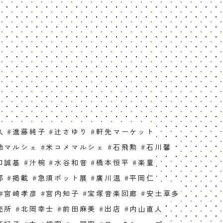
久
#
進藤純子
#
辻さゆり
#
軒先マーケット
地マルシェ
#
米コメマルシェ
#
石飛勲
#
石川馨
口誠基
#
汁椀
#
水谷和音
#
橋本恒平
#
楽童
郎
#
掲載
#
急須ポット展
#
廣川温
#
平岡仁
#
宮崎孝彦
#
宮内知子
#
宝塚音楽回廊
#
安土草多
売所
#
北岡幸士
#
前田麻美
#
出店
#
内山直人