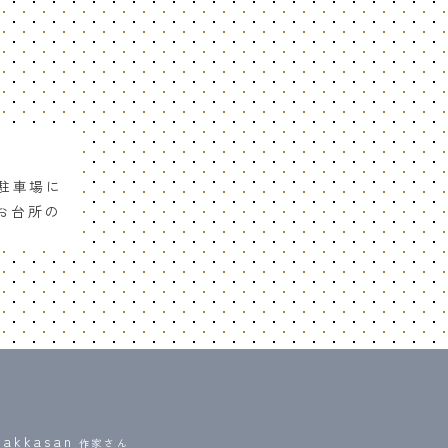
駐車場に
お台所の
Sakkasan
作家さん