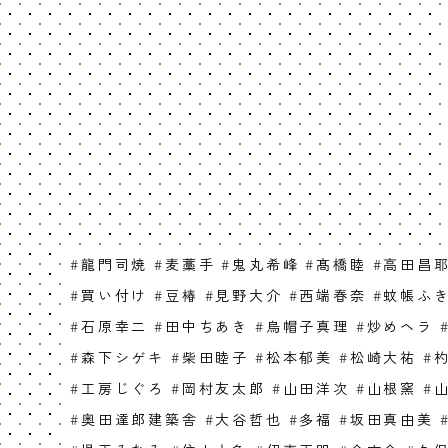
#
龍門司焼
#
麦藁手
#
鬼丸希峰
#
髙橋睦
#
高田昌
#
買い付け
#
豆椿
#
見野大介
#
西端春奈
#
蚊帳ふ
#
石原幸二
#
田中ちあき
#
烏帽子真理
#
炒めヘラ
#
森下シゲキ
#
柴田睦子
#
松本郁美
#
松崎大祐
#
#
工房じぐろ
#
岡村友太郎
#
山田洋次
#
山根窯
#
#
奥田達郎建築舎
#
大谷哲也
#
多福
#
坂田真由美