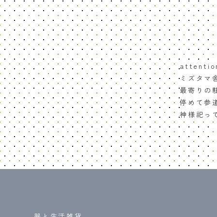
attentio
ミズタマ
最寄りの
停めて参
神様祀っ
器と生活雑貨