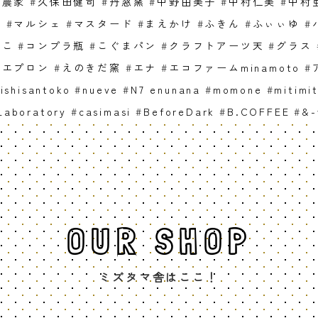
保農家
#
久保田健司
#
丹窓窯
#
中野由美子
#
中村仁美
#
中村
窯
#
マルシェ
#
マスタード
#
まえかけ
#
ふきん
#
ふぃぃゆ
#
ぶこ
#
コンプラ瓶
#
こぐまパン
#
クラフトアーツ天
#
グラス
#
エプロン
#
えのきだ窯
#
エナ
#
エコファームminamoto
#
ishisantoko
#
nueve
#
N7 enunana
#
momone
#
mitimit
Laboratory
#
casimasi
#
BeforeDark
#
B.COFFEE
#
&-
OUR SHOP
ミズタマ舎はここ！