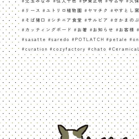
#
児玉みなみ
#
住人十色
#
伊東正明
#
今古今
#
久
#
リース
#
ユトリロ植物園
#
ヤマチク
#
やすとし
#
そば猪口
#
シチニア食堂
#
サルビア
#
さかまの
#
カッティングボード
#
お箸
#
お知らせ
#
お客様
#
sasatte
#
saredo
#
POTLATCH
#
petale
#
on
#
curation
#
cozyfactory
#
chato
#
Ceramica