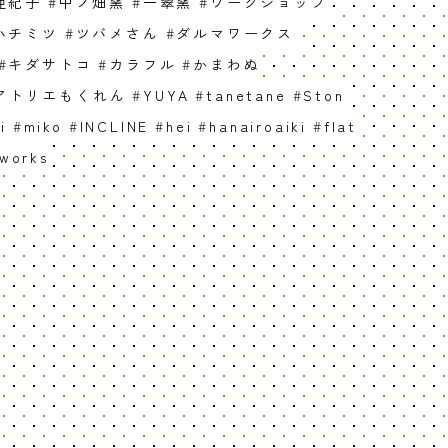
亜紀子
#
中ノ畑窯
#
一翠窯
#
ワークショップ
ハチミツ
#
ツバメさん
#
ダルマワークス
#
キダサトコ
#
カラフル
#
かまわぬ
アトリエもくれん
#
YUYA
#
tanetane
#
Ston
i
#
miko
#
INCLINE
#
hei
#
hanairoaiki
#
flat
works