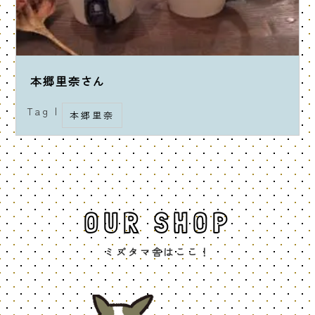
本郷里奈さん
Tag |
本郷里奈
OUR SHOP
ミズタマ舎はここ！