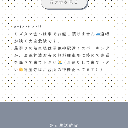
行き方を見る
attention!!
ミズタマ舎へは車でお越し頂けません
道幅
が狭く大変危険です。
最寄りの駐車場は清荒神駅近くのパーキング
か、清荒神清澄寺の無料駐車場に停めて参道
を降りて来て下さい
（お参りして来て下さ
い
清澄寺はお台所の神様祀ってます））
器と生活雑貨