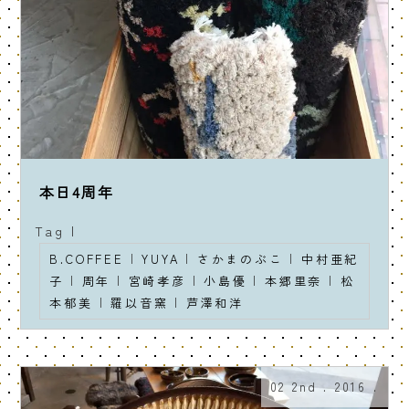
本日4周年
Tag |
B.COFFEE
|
YUYA
|
さかまのぶこ
|
中村亜紀
子
|
周年
|
宮崎孝彦
|
小島優
|
本郷里奈
|
松
本郁美
|
羅以音窯
|
芦澤和洋
02 2nd . 2016 .