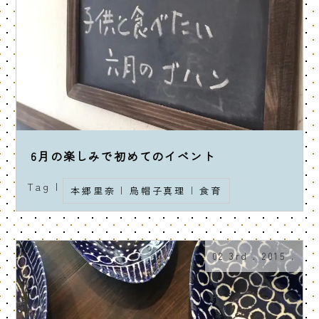
6月の楽しみで初めてのイベント
Tag |
本郷里奈
|
烏帽子真理
|
食育
02 3rd . 2015 .