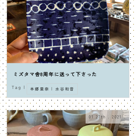
ミズタマ舎8周年に送って下さった
Tag |
本郷里奈
|
水谷和音
01 27th . 2021 .