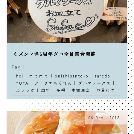
ミズタマ舎6周年ダヨ全員集合開催
Tag |
hei
|
mitimiti
|
onishisantoko
|
saredo
|
YUYA
|
アトリエもくれん
|
ダルマワークス
|
ふぃぃゆ
|
周年
|
多福
|
本郷里奈
|
芦澤和洋
06 3rd . 2018 .