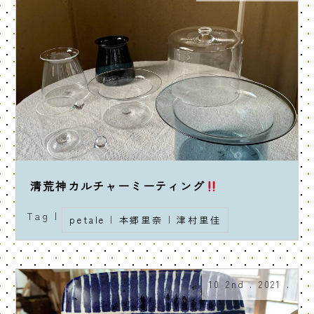
清荒神カルチャーミーティング
Tag |
petale
|
本郷里奈
|
津村里佳
10 2nd . 2021 .