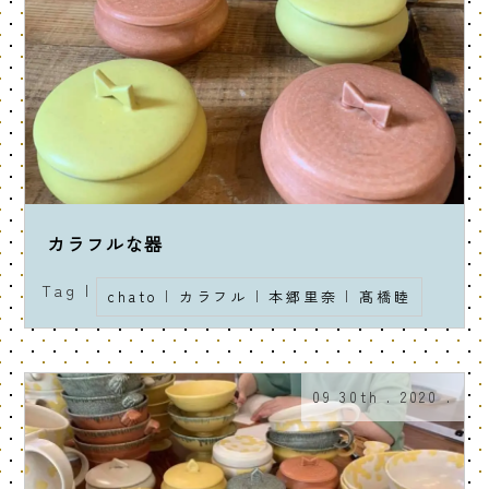
カラフルな器
Tag |
chato
|
カラフル
|
本郷里奈
|
髙橋睦
09 30th . 2020 .