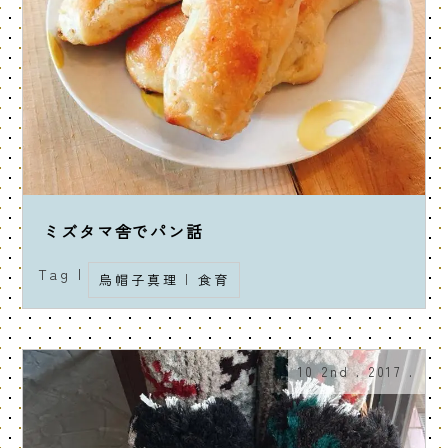
ミズタマ舎でパン話
Tag |
烏帽子真理
|
食育
10 2nd . 2017 .