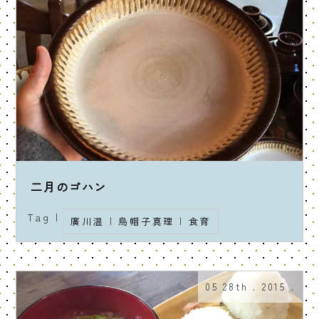
二月のゴハン
Tag |
廣川温
|
烏帽子真理
|
食育
05 28th . 2015 .