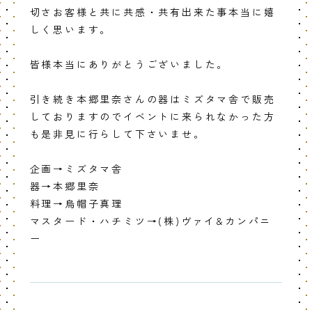
切さお客様と共に共感・共有出来た事本当に嬉
しく思います。
皆様本当にありがとうございました。
引き続き本郷里奈さんの器はミズタマ舎で販売
しておりますのでイベントに来られなかった方
も是非見に行らして下さいませ。
企画→ミズタマ舎
器→本郷里奈
料理→烏帽子真理
マスタード・ハチミツ→(株)ヴァイ&カンパニ
ー