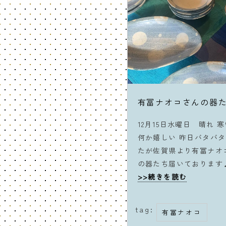
有冨ナオコさんの器
12月15日水曜日 晴れ 
何か嬉しい 昨日バタバ
たが佐賀県より有冨ナオコ @
の器たち届いております
>>続きを読む
tag:
有冨ナオコ