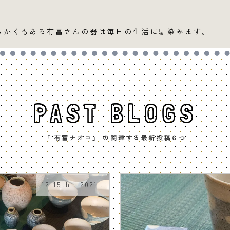
らかくもある有冨さんの器は毎日の生活に馴染みます。
PAST BLOGS
「 有冨ナオコ」 の関連する最新投稿６つ
12 15th . 2021 .