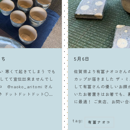
たち
5月6日
寒い 寒くて起きてしまう でも
佐賀県より有冨ナオコさん
タしてて宣伝出来ませんでし
カップが届きました ザ・ミ
naoko_aritomi さん
して有冨さんの優しいお顔
♪ ドットドットドット○…
いたお箸置きはお箸でも、
に最適！ ご来店、お問い合
tag:
有冨ナオコ