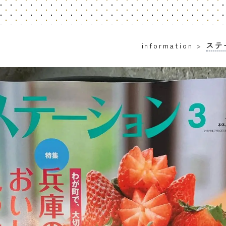
ステ
information
>