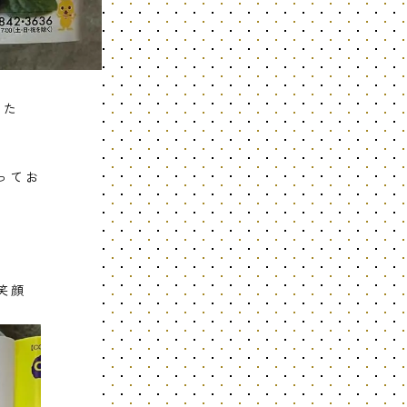
した
ってお
笑顔