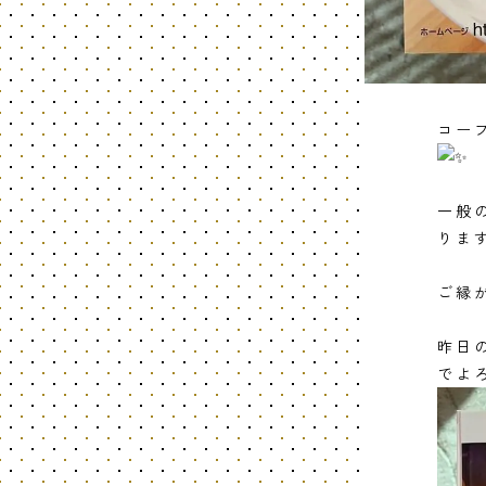
コー
一般
りま
ご縁
昨日
でよ