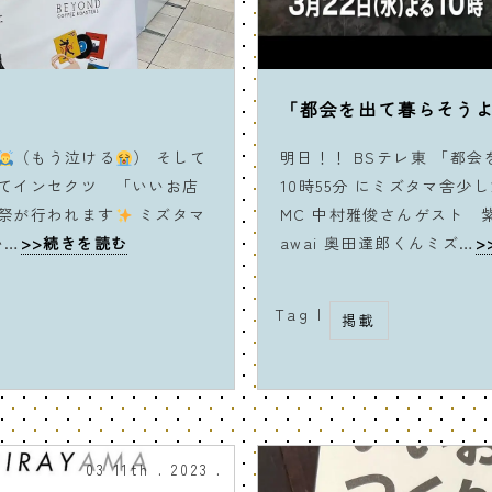
「都会を出て暮らそう
（もう泣ける
） そして
明日！！ BSテレ東 「都会
てインセクツ 「いいお店
10時55分 にミズタマ舎
祭が行われます
ミズタマ
MC 中村雅俊さんゲスト 
い…
>>続きを読む
awai 奥田達郎くんミズ…
>
Tag |
掲載
03 11th . 2023 .