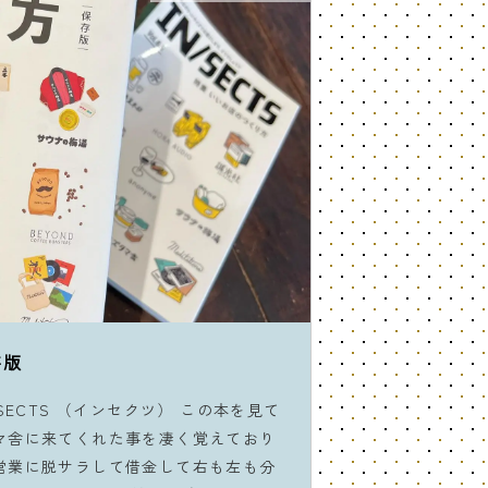
存版
SECTS （インセクツ） この本を見て
マ舎に来てくれた事を凄く覚えており
営業に脱サラして借金して右も左も分