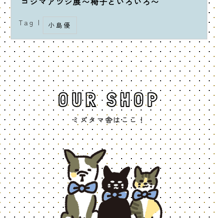
コジマアツシ展〜椅子といろいろ〜
Tag |
小島優
OUR SHOP
ミズタマ舎はここ！