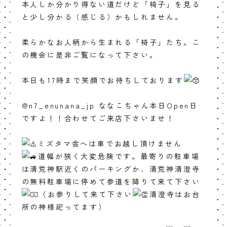
本人しか分かり得ない道だけど「椅子」を見る
と少し分かる（感じる）かもしれません。
柔らかなお人柄から生まれる「椅子」たち。こ
の機会に是非ご覧になって下さい。
本日も17時まで笑顔でお待ちしております
@n7_enunana_jp ななこちゃん本日Open日
ですよ！！合わせてご来店下さいませ！
ミズタマ舎へは車でお越し頂けません
道幅が狭く大変危険です。最寄りの駐車場
は清荒神駅近くのパーキングか、清荒神清澄寺
の無料駐車場に停めて参道を降りて来て下さい
（お参りして来て下さい
清澄寺はお台
所の神様祀ってます）