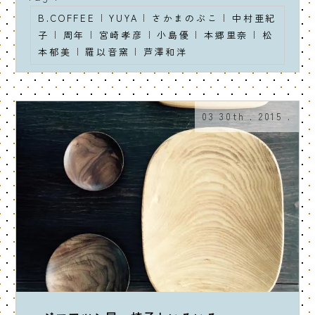
B.COFFEE
|
YUYA
|
さかまのぶこ
|
中村亜紀
子
|
周年
|
宮崎孝彦
|
小島優
|
本郷里奈
|
松
本郁美
|
羅以音窯
|
芦澤和洋
03 30th . 2015 .