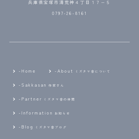
兵庫県宝塚市清荒神４丁目１７−５
0797-26-8161
-Home
-
About
ミズタマ舎について
-
Sakkasan
作家さん
-
Partner
ミズタマ舎の仲間
-
Information
お知らせ
-
Blog
ミズタマ舎ブログ