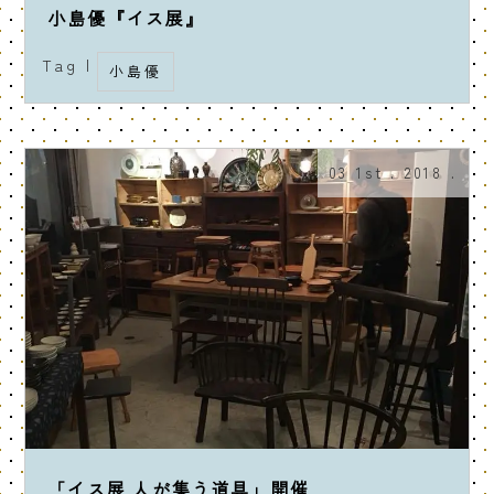
小島優『イス展』
Tag |
小島優
03 1st . 2018 .
「イス展 人が集う道具」開催