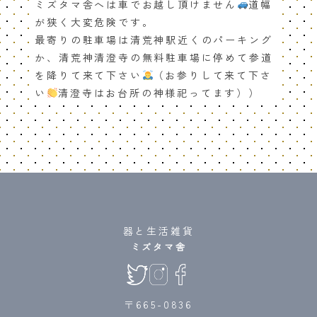
ミズタマ舎へは車でお越し頂けません
道幅
が狭く大変危険です。
最寄りの駐車場は清荒神駅近くのパーキング
か、清荒神清澄寺の無料駐車場に停めて参道
を降りて来て下さい
（お参りして来て下さ
い
清澄寺はお台所の神様祀ってます））
器と生活雑貨
ミズタマ舎
〒665-0836