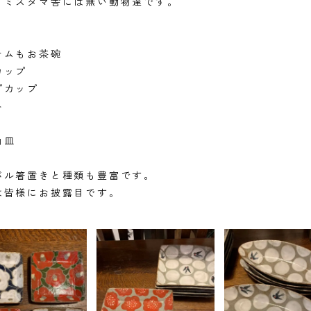
もミズタマ舎には無い動物達です。
テムもお茶碗
カップ
プカップ
み
角皿
バル箸置きと種類も豊富です。
は皆様にお披露目です。