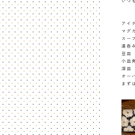
いつ
アイ
マグ
スー
湯呑
豆皿
小皿
深皿
オー
まず