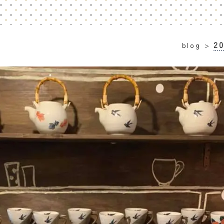
2
blog
>