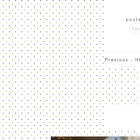
post
ta
Previous - 