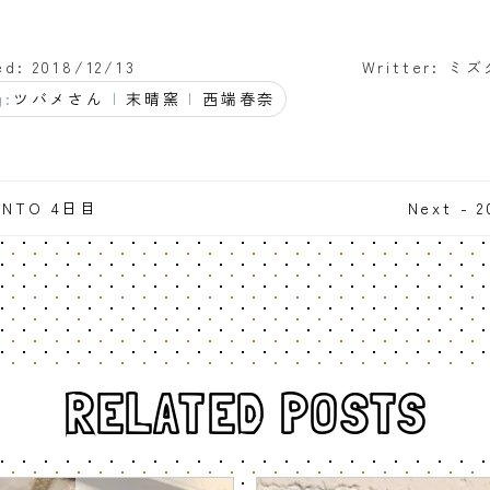
ed: 2018/12/13
Writter: ミ
g:
ツバメさん
|
末晴窯
|
西端春奈
HINTO 4日目
Next - 
RELATED POSTS