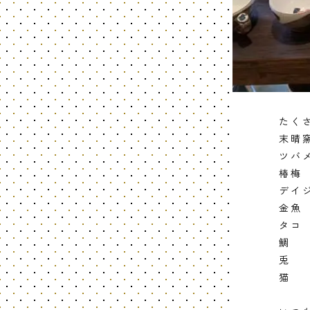
たく
末晴
ツバ
椿梅
デイ
金魚
タコ
鯛
兎
猫