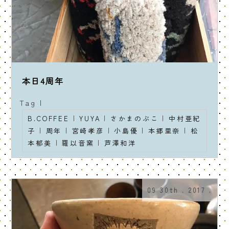
本日4周年
Tag |
B.COFFEE
|
YUYA
|
さかまのぶこ
|
中村亜紀
子
|
周年
|
宮崎孝彦
|
小島優
|
本郷里奈
|
松
本郁美
|
羅以音窯
|
芦澤和洋
09 30th . 2017 .