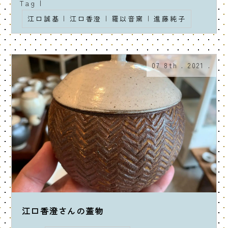
Tag |
江口誠基
|
江口香澄
|
羅以音窯
|
進藤純子
07 8th . 2021 .
江口香澄さんの蓋物