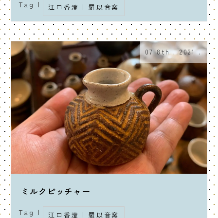
Tag |
江口香澄
|
羅以音窯
07 8th . 2021 .
ミルクピッチャー
Tag |
江口香澄
|
羅以音窯