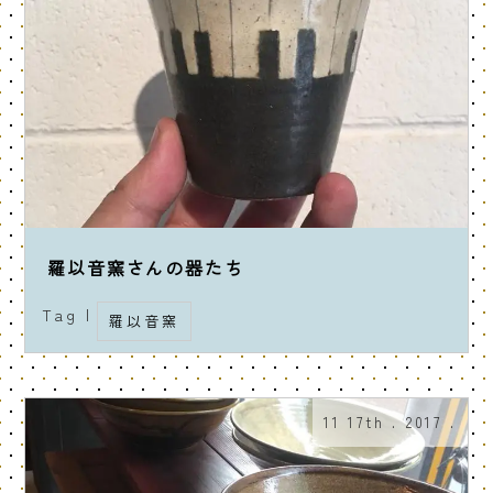
羅以音窯さんの器たち
Tag |
羅以音窯
11 17th . 2017 .