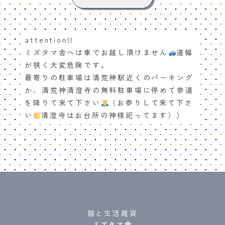
attention!!
ミズタマ舎へは車でお越し頂けません
道幅
が狭く大変危険です。
最寄りの駐車場は清荒神駅近くのパーキング
か、清荒神清澄寺の無料駐車場に停めて参道
を降りて来て下さい
（お参りして来て下さ
い
清澄寺はお台所の神様祀ってます））
器と生活雑貨
ミズタマ舎