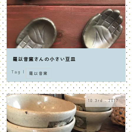
羅以音窯さんの小さい豆皿
Tag |
羅以音窯
10 3rd . 2017 .