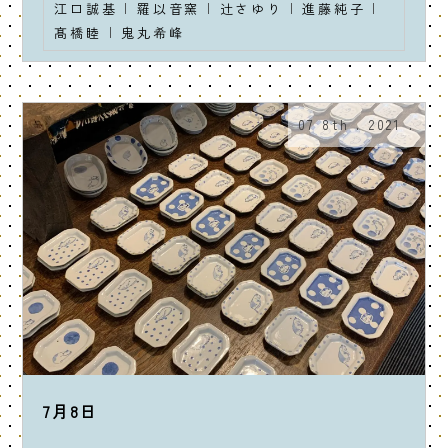
江口誠基
|
羅以音窯
|
辻さゆり
|
進藤純子
|
髙橋睦
|
鬼丸希峰
07 8th . 2021 .
7月8日