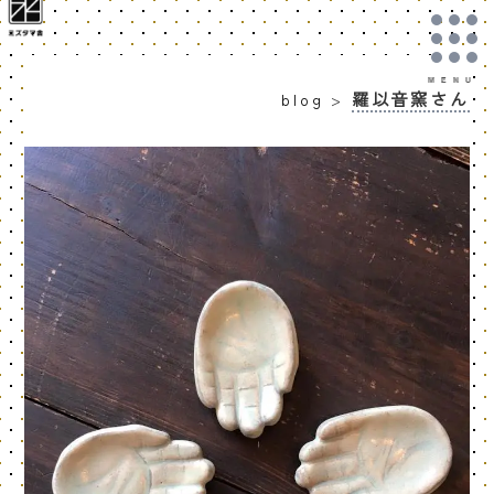
羅以音窯さん
blog
>