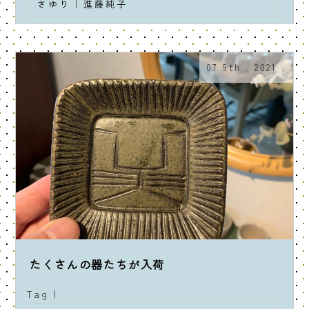
さゆり
|
進藤純子
07 9th . 2021 .
たくさんの器たちが入荷
Tag |