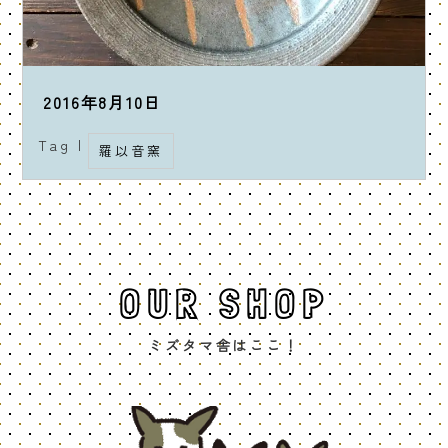
2016年8月10日
Tag |
羅以音窯
OUR SHOP
ミズタマ舎はここ！