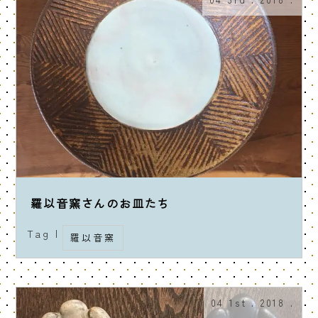
羅以音窯さんのお皿たち
Tag |
羅以音窯
04 1st . 2018 .