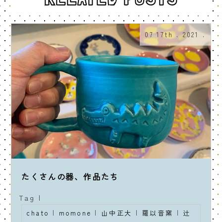
07 17th . 2021 .
たくさんの器、作品たち
Tag |
chato
|
momone
|
山中正大
|
羅以音窯
|
辻