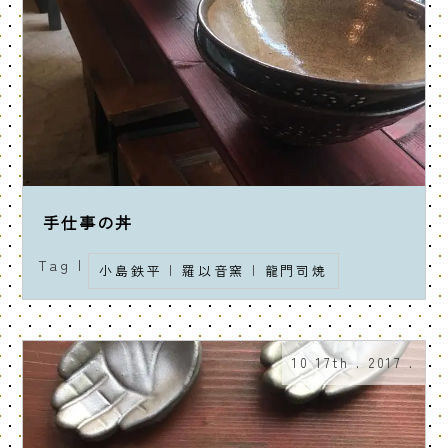
手仕事の丼
Tag |
小島鉄平
|
羅以音窯
|
龍門司焼
10 17th . 2017 .