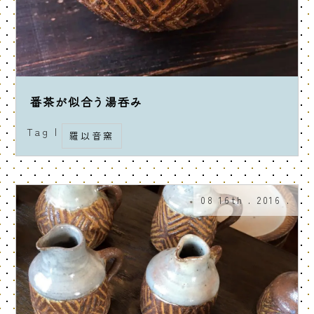
番茶が似合う湯呑み
Tag |
羅以音窯
08 16th . 2016 .