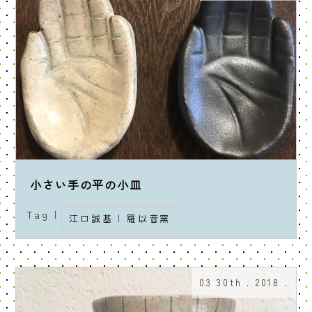
小さい手の平の小皿
Tag |
江口誠基
|
羅以音窯
03 30th . 2018 .