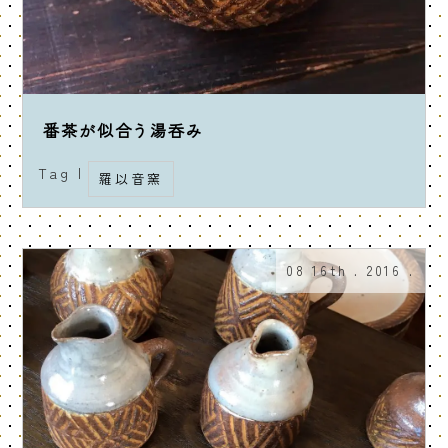
番茶が似合う湯呑み
Tag |
羅以音窯
08 16th . 2016 .