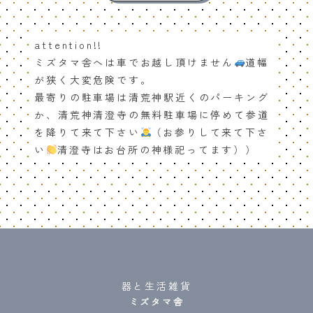
attention!!
ミズタマ舎へは車でお越し頂けません
道幅
が狭く大変危険です。
最寄りの駐車場は清荒神駅近くのパーキング
か、清荒神清澄寺の無料駐車場に停めて参道
を降りて来て下さい
（お参りして来て下さ
い
清澄寺はお台所の神様祀ってます））
器と生活雑貨
ミズタマ舎