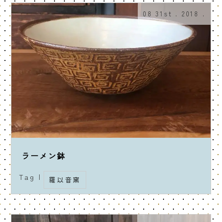
08 31st . 2018 .
ラーメン鉢
Tag |
羅以音窯