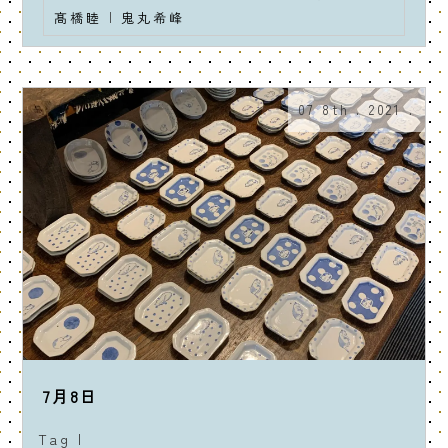
髙橋睦
|
鬼丸希峰
07 8th . 2021 .
7月8日
Tag |