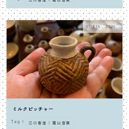
07 8th . 2021 .
ミルクピッチャー
Tag |
江口香澄
|
羅以音窯