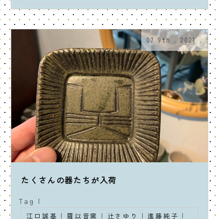
07 9th . 2021 .
たくさんの器たちが入荷
Tag |
江口誠基
|
羅以音窯
|
辻さゆり
|
進藤純子
|