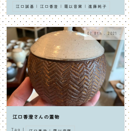
江口誠基
|
江口香澄
|
羅以音窯
|
進藤純子
07 8th . 2021 .
江口香澄さんの蓋物
Tag |
江口香澄
|
羅以音窯