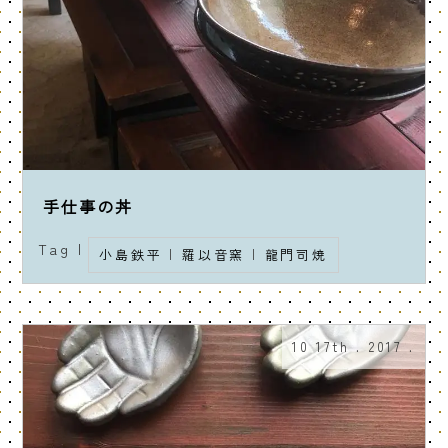
手仕事の丼
Tag |
小島鉄平
|
羅以音窯
|
龍門司焼
10 17th . 2017 .