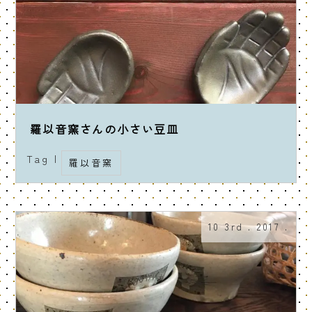
羅以音窯さんの小さい豆皿
Tag |
羅以音窯
10 3rd . 2017 .