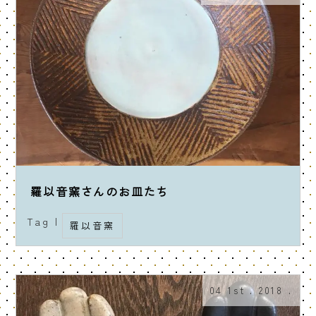
羅以音窯さんのお皿たち
Tag |
羅以音窯
04 1st . 2018 .