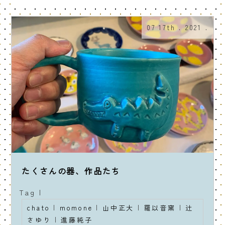
07 17th . 2021 .
たくさんの器、作品たち
Tag |
chato
|
momone
|
山中正大
|
羅以音窯
|
辻
さゆり
|
進藤純子