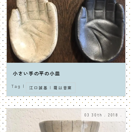
小さい手の平の小皿
Tag |
江口誠基
|
羅以音窯
03 30th . 2018 .