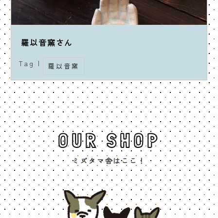
羅以音窯さん
Tag |
羅以音窯
OUR SHOP
ミズタマ舎はここ！