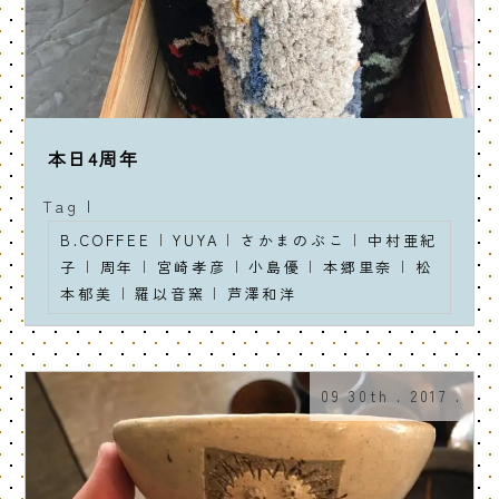
本日4周年
Tag |
B.COFFEE
|
YUYA
|
さかまのぶこ
|
中村亜紀
子
|
周年
|
宮崎孝彦
|
小島優
|
本郷里奈
|
松
本郁美
|
羅以音窯
|
芦澤和洋
09 30th . 2017 .