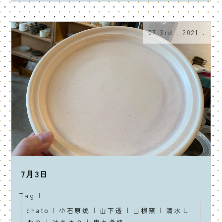
07 3rd . 2021 .
7月3日
Tag |
chato
|
小石原焼
|
山下透
|
山根窯
|
清水し