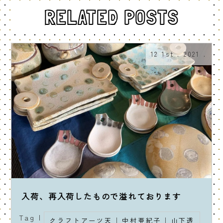
RELATED POSTS
12 1st . 2021 .
入荷、再入荷したもので溢れております
Tag |
クラフトアーツ天
|
中村亜紀子
|
山下透