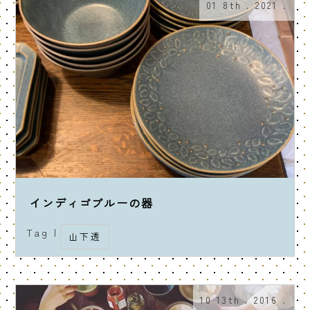
01 8th . 2021 .
インディゴブルーの器
Tag |
山下透
10 13th . 2016 .