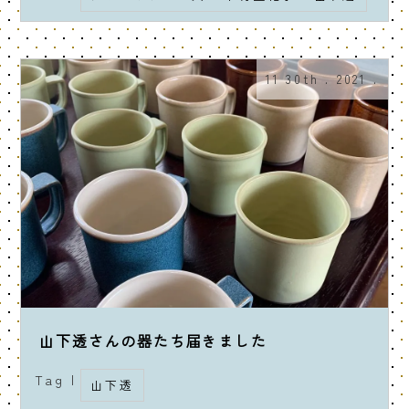
11 30th . 2021 .
山下透さんの器たち届きました
Tag |
山下透