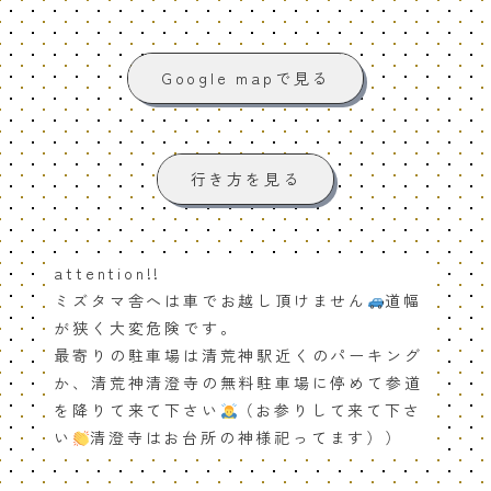
Google mapで見る
行き方を見る
attention!!
ミズタマ舎へは車でお越し頂けません
道幅
が狭く大変危険です。
最寄りの駐車場は清荒神駅近くのパーキング
か、清荒神清澄寺の無料駐車場に停めて参道
を降りて来て下さい
（お参りして来て下さ
い
清澄寺はお台所の神様祀ってます））