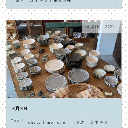
おり
|
辻さゆり
|
鬼丸希峰
06 8th . 2021 .
6月8日
Tag |
chato
|
momone
|
山下透
|
辻さゆり