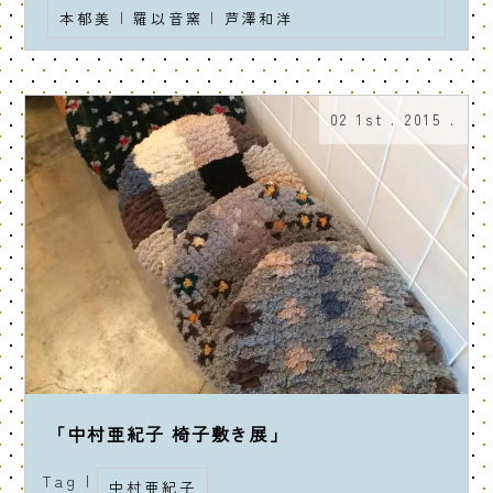
本郁美
|
羅以音窯
|
芦澤和洋
02 1st . 2015 .
「中村亜紀子 椅子敷き展」
Tag |
中村亜紀子