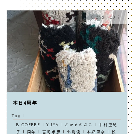
10 2nd . 2017 .
本日4周年
Tag |
B.COFFEE
|
YUYA
|
さかまのぶこ
|
中村亜紀
子
|
周年
|
宮崎孝彦
|
小島優
|
本郷里奈
|
松