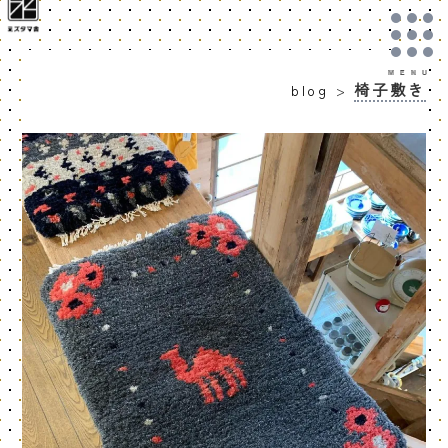
椅子敷き
blog
>