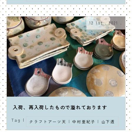
12 1st . 2021 .
入荷、再入荷したもので溢れております
Tag |
クラフトアーツ天
|
中村亜紀子
|
山下透