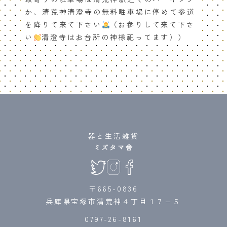
か、清荒神清澄寺の無料駐車場に停めて参道
を降りて来て下さい
（お参りして来て下さ
い
清澄寺はお台所の神様祀ってます））
器と生活雑貨
ミズタマ舎
〒665-0836
兵庫県宝塚市清荒神４丁目１７−５
0797-26-8161