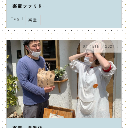
楽童ファミリー
Tag |
楽童
04 12th . 2021 .
楽童 鳥取店