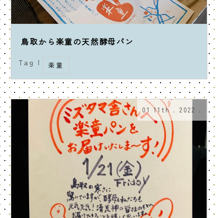
鳥取から楽童の天然酵母パン
Tag |
楽童
01 11th . 2022 .