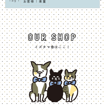
お客様
|
楽童
OUR SHOP
ミズタマ舎はここ！