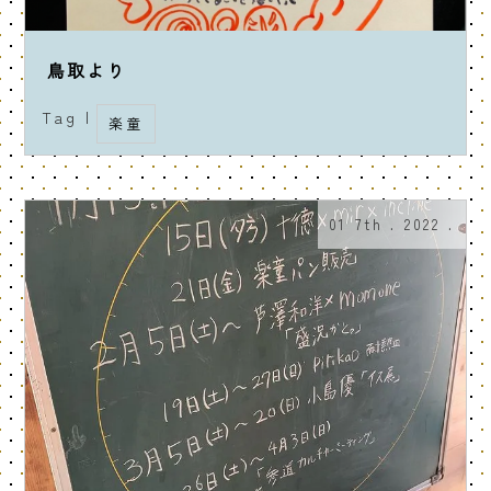
鳥取より
Tag |
楽童
01 7th . 2022 .