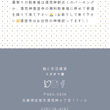
最寄りの駐車場は清荒神駅近くのパーキング
か、清荒神清澄寺の無料駐車場に停めて参道
を降りて来て下さい
（お参りして来て下さ
い
清澄寺はお台所の神様祀ってます））
器と生活雑貨
ミズタマ舎
〒665-0836
兵庫県宝塚市清荒神４丁目１７−５
0797-26-8161