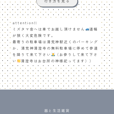
行き方を見る
attention!!
ミズタマ舎へは車でお越し頂けません
道幅
が狭く大変危険です。
最寄りの駐車場は清荒神駅近くのパーキング
か、清荒神清澄寺の無料駐車場に停めて参道
を降りて来て下さい
（お参りして来て下さ
い
清澄寺はお台所の神様祀ってます））
器と生活雑貨