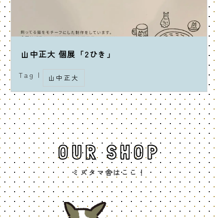
山中正大 個展「2ひき」
Tag |
山中正大
OUR SHOP
ミズタマ舎はここ！