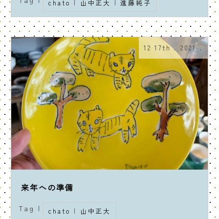
chato
|
山中正大
|
進藤純子
12 17th . 2021 .
来年への準備
Tag |
chato
|
山中正大