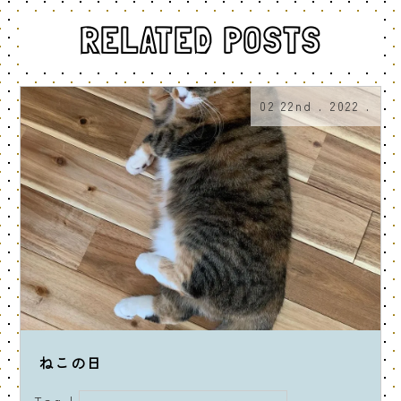
RELATED POSTS
02 22nd . 2022 .
ねこの日
Tag |