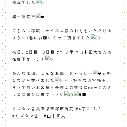
盛況でした
猫＝清荒神
こちらに移転したらネコ様のお力をいただける
ように1番にお願いさせて頂きました
初日、2日目、3日目は作り手の山中正大さんも
在廊下さいます
あんなお皿、こんなお皿、きゃっほー
と叫
びながら並べました
ネコ好きなお客様も、
そうで無いお客様も是非この機会にnewミズタ
マ舎に遊びに来て下さい
ミズタマ舎兵庫県宝塚市清荒神4丁目17-5
#ミズタマ舎
#山中正大