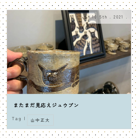
10 5th . 2021 .
またまだ見応えジュウブン
Tag |
山中正大