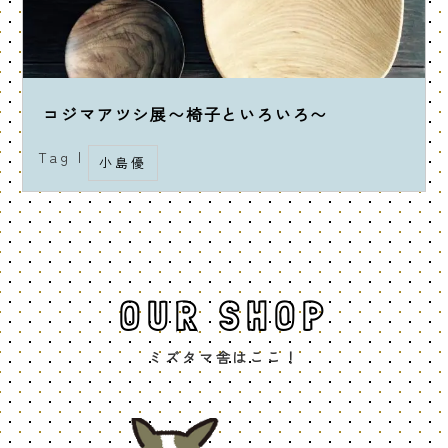
コジマアツシ展〜椅子といろいろ〜
Tag |
小島優
OUR SHOP
ミズタマ舎はここ！