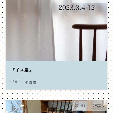
「イス展」
Tag |
小島優
03 6th . 2022 .