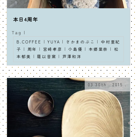
本日4周年
Tag |
B.COFFEE
|
YUYA
|
さかまのぶこ
|
中村亜紀
子
|
周年
|
宮崎孝彦
|
小島優
|
本郷里奈
|
松
本郁美
|
羅以音窯
|
芦澤和洋
03 30th . 2015 .