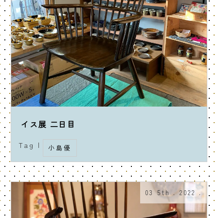
イス展 二日目
Tag |
小島優
03 5th . 2022 .