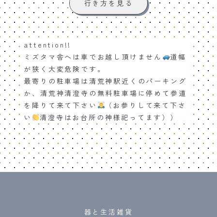
行き方を見る
attention!!
ミズタマ舎へは車でお越し頂けません
道幅
が狭く大変危険です。
最寄りの駐車場は清荒神駅近くのパーキング
か、清荒神清澄寺の無料駐車場に停めて参道
を降りて来て下さい
（お参りして来て下さ
い
清澄寺はお台所の神様祀ってます））
器と生活雑貨