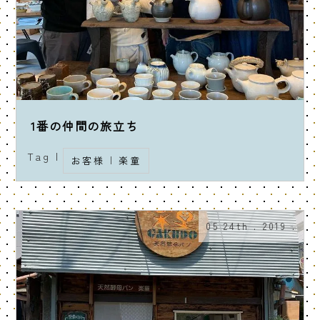
1番の仲間の旅立ち
Tag |
お客様
|
楽童
05 24th . 2019 .