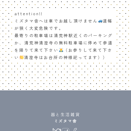
attention!!
ミズタマ舎へは車でお越し頂けません
道幅
が狭く大変危険です。
最寄りの駐車場は清荒神駅近くのパーキング
か、清荒神清澄寺の無料駐車場に停めて参道
を降りて来て下さい
（お参りして来て下さ
い
清澄寺はお台所の神様祀ってます））
器と生活雑貨
ミズタマ舎