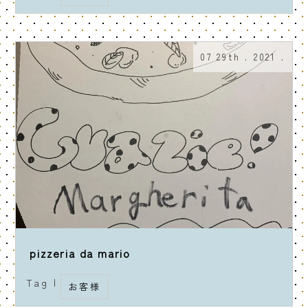
07 29th . 2021 .
pizzeria da mario
Tag |
お客様