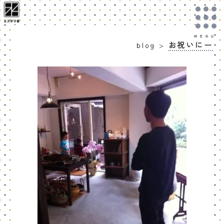
お祝いにー
blog
>