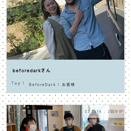
beforedarkさん
Tag |
BeforeDark
|
お客様
03 19th . 2021 .