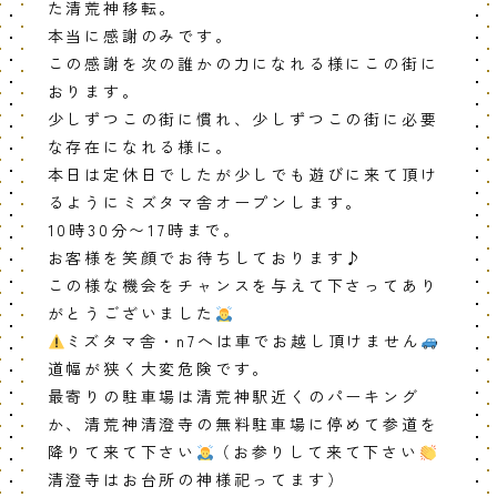
た清荒神移転。
本当に感謝のみです。
この感謝を次の誰かの力になれる様にこの街に
おります。
少しずつこの街に慣れ、少しずつこの街に必要
な存在になれる様に。
本日は定休日でしたが少しでも遊びに来て頂け
るようにミズタマ舎オープンします。
10時30分〜17時まで。
お客様を笑顔でお待ちしております♪
この様な機会をチャンスを与えて下さってあり
がとうございました
ミズタマ舎・n7へは車でお越し頂けません
道幅が狭く大変危険です。
最寄りの駐車場は清荒神駅近くのパーキング
か、清荒神清澄寺の無料駐車場に停めて参道を
降りて来て下さい
（お参りして来て下さい
清澄寺はお台所の神様祀ってます）