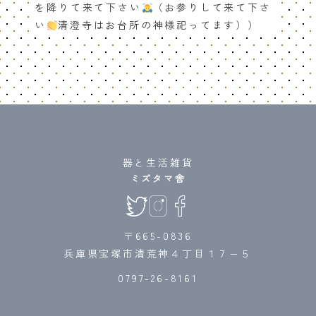
を降りて来て下さい
（お参りして来て下さ
い
清澄寺はお台所の神様祀ってます））
器と生活雑貨
ミズタマ舎
〒665-0836
兵庫県宝塚市清荒神４丁目１７−５
0797-26-8161