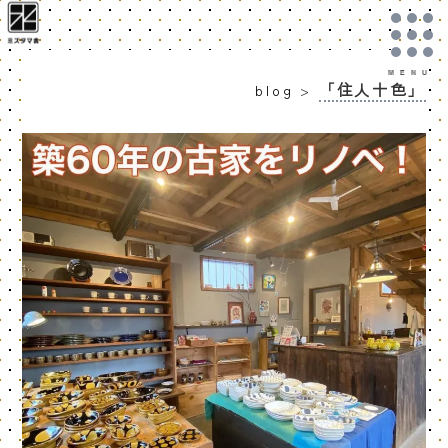
「住人十色」
blog
>